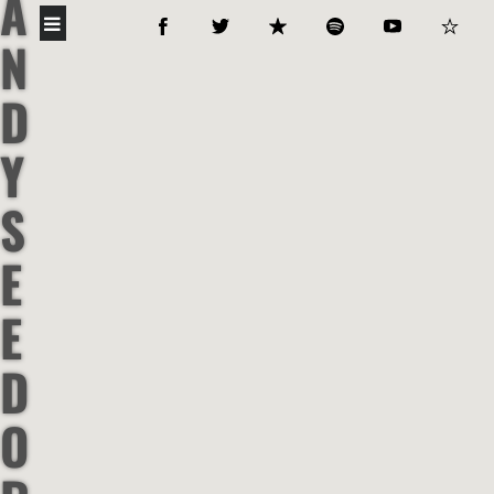
A
N
D
Y
S
E
E
D
O