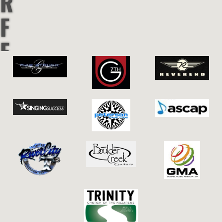
R
F
F
&
S
O
U
L
P
U